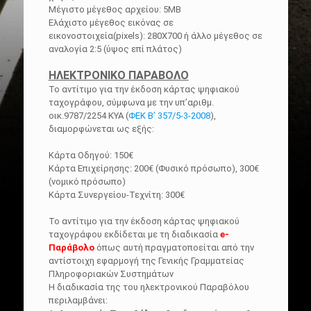
Μέγιστο μέγεθος αρχείου: 5MB
Ελάχιστο μέγεθος εικόνας σε
εικονοστοιχεία(pixels): 280Χ700 ή άλλο μέγεθος σε
αναλογία 2:5 (ύψος επί πλάτος)
ΗΛΕΚΤΡΟΝΙΚΟ ΠΑΡΑΒΟΛΟ
Το αντίτιμο για την έκδοση κάρτας ψηφιακού
ταχογράφου, σύμφωνα με την υπ’αριθμ.
οικ.9787/2254 ΚΥΑ (
ΦΕΚ Β’ 357/5-3-2008
),
διαμορφώνεται ως εξής:
Κάρτα Οδηγού: 150€
Κάρτα Επιχείρησης: 200€ (Φυσικό πρόσωπο), 300€
(νομικό πρόσωπο)
Κάρτα Συνεργείου-Τεχνίτη: 300€
Το αντίτιμο για την έκδοση κάρτας ψηφιακού
ταχογράφου εκδίδεται με τη διαδικασία
e-
Παράβολο
όπως αυτή πραγματοποείται από την
αντίστοιχη εφαρμογή της Γενικής Γραμματείας
Πληροφοριακών Συστημάτων
H διαδικασία της του ηλεκτρονικού Παραβόλου
περιλαμβάνει: