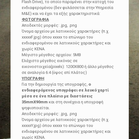
Flash Drive), το οποίο παραμένει στην κατοχή του
ενδιαφερομένου (δεν φυλάσσεται στην Υπηρεσία
Μ&Ε) και να έχει τα εξής χαρακτηριστικά:
ΦΩΤΟΓΡΑΦΙΑ
Αποδεκτές μορφές: .jpg, .png
Όνομα αρχείου με λατινικούς χαρακτήρες (π.χ.
xxxxxF.jpg) όπου xxxxx το επώνυμο του
ενδιαφερομένου σε λατινικούς χαρακτήρες και
χωρίς ΚΕΝΑ.
Μέγιστο μέγεθος αρχείου: 5MB
Ελάχιστο μέγεθος εικόνας σε
εικονοστοιχεία(pixels): 1200Χ800 ή άλλο μέγεθος
σε αναλογία 6:4 (ύψος επί πλάτος)
ΥΠΟΓΡΑΦΗ
Για την δημιουργία της υπογραφής,
ο
ενδιαφερόμενος υπογράφει σε λευκό χαρτί
μέσα σε ένα πλαίσιο με διαστάσεις
35mmΧ90mm
και στη συνέχεια η υπογραφή
ψηφιοποιείται.
Αποδεκτές μορφές: .jpg, .png
Όνομα αρχείου με λατινικούς χαρακτήρες (π.χ.
xxxxxY.jpg) όπου xxxxx το επώνυμο του
ενδιαφερομένου σε λατινικούς χαρακτήρες και
χωρίς ΚΕΝΑ.