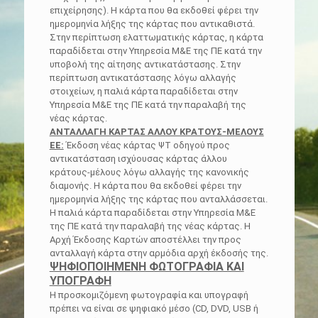
επιχείρησης). Η κάρτα που θα εκδοθεί φέρει την
ημερομηνία λήξης της κάρτας που αντικαθιστά.
Στην περίπτωση ελαττωματικής κάρτας, η κάρτα
παραδίδεται στην Υπηρεσία Μ&Ε της ΠΕ κατά την
υποβολή της αίτησης αντικατάστασης. Στην
περίπτωση αντικατάστασης λόγω αλλαγής
στοιχείων, η παλιά κάρτα παραδίδεται στην
Υπηρεσία Μ&Ε της ΠΕ κατά την παραλαβή της
νέας κάρτας.
ΑΝΤΑΛΛΑΓΗ ΚΑΡΤΑΣ ΑΛΛΟΥ ΚΡΑΤΟΥΣ-ΜΕΛΟΥΣ
ΕΕ:
Έκδοση νέας κάρτας ΨΤ οδηγού προς
αντικατάσταση ισχύουσας κάρτας άλλου
κράτους-μέλους λόγω αλλαγής της κανονικής
διαμονής. Η κάρτα που θα εκδοθεί φέρει την
ημερομηνία λήξης της κάρτας που ανταλλάσσεται.
Η παλιά κάρτα παραδίδεται στην Υπηρεσία Μ&Ε
της ΠΕ κατά την παραλαβή της νέας κάρτας. Η
Αρχή Έκδοσης Καρτών αποστέλλει την προς
ανταλλαγή κάρτα στην αρμόδια αρχή έκδοσής της.
ΨΗΦΙΟΠΟΙΗΜΕΝΗ ΦΩΤΟΓΡΑΦΙΑ ΚΑΙ
ΥΠΟΓΡΑΦΗ
Η προσκομιζόμενη φωτογραφία και υπογραφή
πρέπει να είναι σε ψηφιακό μέσο (CD, DVD, USB ή