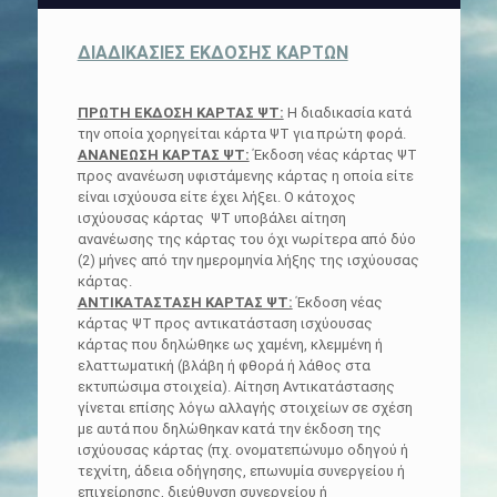
ΔΙΑΔΙΚΑΣΙΕΣ ΕΚΔΟΣΗΣ ΚΑΡΤΩΝ
ΠΡΩΤΗ ΕΚΔΟΣΗ ΚΑΡΤΑΣ ΨΤ:
Η διαδικασία κατά
την οποία χορηγείται κάρτα ΨΤ για πρώτη φορά.
ΑΝΑΝΕΩΣΗ ΚΑΡΤΑΣ ΨΤ:
Έκδοση νέας κάρτας ΨΤ
προς ανανέωση υφιστάμενης κάρτας η οποία είτε
είναι ισχύουσα είτε έχει λήξει. Ο κάτοχος
ισχύουσας κάρτας ΨΤ υποβάλει αίτηση
ανανέωσης της κάρτας του όχι νωρίτερα από δύο
(2) μήνες από την ημερομηνία λήξης της ισχύουσας
κάρτας.
ΑΝΤΙΚΑΤΑΣΤΑΣΗ ΚΑΡΤΑΣ ΨΤ:
Έκδοση νέας
κάρτας ΨΤ προς αντικατάσταση ισχύουσας
κάρτας που δηλώθηκε ως χαμένη, κλεμμένη ή
ελαττωματική (βλάβη ή φθορά ή λάθος στα
εκτυπώσιμα στοιχεία). Αίτηση Αντικατάστασης
γίνεται επίσης λόγω αλλαγής στοιχείων σε σχέση
με αυτά που δηλώθηκαν κατά την έκδοση της
ισχύουσας κάρτας (πχ. ονοματεπώνυμο οδηγού ή
τεχνίτη, άδεια οδήγησης, επωνυμία συνεργείου ή
επιχείρησης, διεύθυνση συνεργείου ή