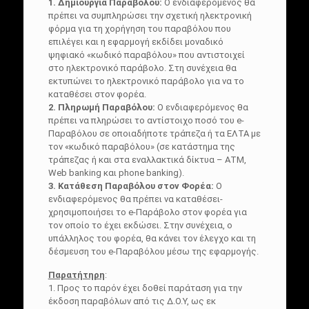
1. Δημιουργία Παραβόλου:
Ο ενδιαφερόμενος θα
πρέπει να συμπληρώσει την σχετική ηλεκτρονική
φόρμα για τη χορήγηση του παραβόλου που
επιλέγει και η εφαρμογή εκδίδει μοναδικό
ψηφιακό «κωδικό παραβόλου» που αντιστοιχεί
στο ηλεκτρονικό παράβολο. Στη συνέχεια θα
εκτυπώνει το ηλεκτρονικό παράβολο για να το
καταθέσει στον φορέα.
2. Πληρωμή Παραβόλου:
Ο ενδιαφερόμενος θα
πρέπει να πληρώσει το αντίστοιχο ποσό του e-
Παραβόλου σε οποιαδήποτε τράπεζα ή τα ΕΛΤΑ με
τον «κωδικό παραβόλου» (σε κατάστημα της
τράπεζας ή και στα εναλλακτικά δίκτυα – ΑΤΜ,
Web banking και phone banking).
3. Κατάθεση Παραβόλου στον Φορέα:
Ο
ενδιαφερόμενος θα πρέπει να καταθέσει-
χρησιμοποιήσει το e-Παράβολο στον φορέα για
τον οποίο το έχει εκδώσει. Στην συνέχεια, ο
υπάλληλος του φορέα, θα κάνει τον έλεγχο και τη
δέσμευση του e-Παραβόλου μέσω της εφαρμογής.
Παρατήτηρη
:
1. Προς το παρόν έχει δοθεί παράταση για την
έκδοση παραβόλων από τις Δ.Ο.Υ, ως εκ