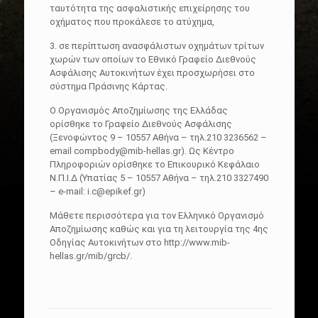
ταυτότητα της ασφαλιστικής επιχείρησης του
οχήματος που προκάλεσε το ατύχημα,
3. σε περίπτωση ανασφάλιστων οχημάτων τρίτων
χωρών των οποίων το Εθνικό Γραφείο Διεθνούς
Ασφάλισης Αυτοκινήτων έχει προσχωρήσει στο
σύστημα Πράσινης Κάρτας.
Ο Οργανισμός Αποζημίωσης της Ελλάδας
ορίσθηκε το Γραφείο Διεθνούς Ασφάλισης
(Ξενοφώντος 9 – 10557 Αθήνα – τηλ.210 3236562 –
email compbody@mib-hellas.gr). Ως Κέντρο
Πληροφοριών ορίσθηκε το Επικουρικό Κεφάλαιο
Ν.Π.Ι.Δ (Υπατίας 5 – 10557 Αθήνα – τηλ.210 3327490
– e-mail: i.c@epikef.gr)
Mάθετε περισσότερα για τον Ελληνικό Οργανισμό
Αποζημίωσης καθώς και για τη λειτουργία της 4ης
Οδηγίας Αυτοκινήτων στο http://www.mib-
hellas.gr/mib/grcb/.