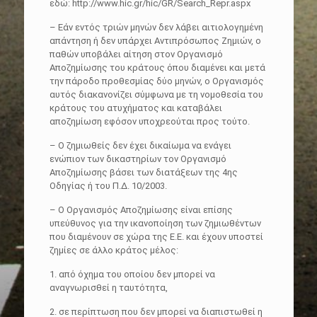
εδώ: http://www.hic.gr/hic/GR/Search_Repr.aspx
– Εάν εντός τριών μηνών δεν λάβει αιτιολογημένη
απάντηση ή δεν υπάρχει Αντιπρόσωπος Ζημιών, ο
παθών υποβάλει αίτηση στον Οργανισμό
Αποζημίωσης του κράτους όπου διαμένει και μετά
την πάροδο προθεσμίας δύο μηνών, ο Οργανισμός
αυτός διακανονίζει σύμφωνα με τη νομοθεσία του
κράτους του ατυχήματος και καταβάλει
αποζημίωση εφόσον υποχρεούται προς τούτο.
– Ο ζημιωθείς δεν έχει δικαίωμα να ενάγει
ενώπιον των δικαστηρίων τον Οργανισμό
Αποζημίωσης βάσει των διατάξεων της 4ης
Οδηγίας ή του Π.Δ. 10/2003.
– Ο Οργανισμός Αποζημίωσης είναι επίσης
υπεύθυνος για την ικανοποίηση των ζημιωθέντων
που διαμένουν σε χώρα της Ε.Ε. και έχουν υποστεί
ζημίες σε άλλο κράτος μέλος:
1. από όχημα του οποίου δεν μπορεί να
αναγνωρισθεί η ταυτότητα,
2. σε περίπτωση που δεν μπορεί να διαπιστωθεί η