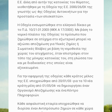
Ε.Ε. άλλη από αυτήν της κατοικίας του θύματος,
υιοθετήθηκε με τη Οδηγία της Ε.Ε. 2000/26/ΕΚ της
γνωστής ως 4ης Οδηγίας Αυτοκινήτων για την
προστασία «των επισκεπτών».
Η Οδηγία ενσωματώθηκε στο ελληνικό δίκαιο με
το Π.Δ. 10/21.01.2003 (ΦΕΚ Α 17/2003). Με βάση το
νομικό πλαίσιο της Οδηγίας το πρόσωπο που
ζημιώθηκε σε ατύχημα στο εξωτερικό μπορεί να
αξιώσει αποζημίωση για Υλικές Ζημίες ή
Σωματικές Βλάβες με βάση τη νομοθεσία της
χώρας του ατυχήματος, όταν επιστρέψει στον
τόπο της μόνιμης κατοικίας του, στη γλώσσα του
και με διαδικασίες στις οποίες είναι
εξοικειωμένο.
Για την εφαρμογή της οδηγίας κάθε κράτος μέλος
της Ε.Ε. υποχρεώθηκε από 20/01/03 -για τα 10 νέα
κράτη-μέλη από 01/05/04- να δημιουργήσει έναν
Οργανισμό Αποζημίωσης και ένα Κέντρο
Πληροφοριών.
Κάθε ασφαλιστική εταιρία υποχρεώθηκε να
διορίσει έναν Αντιπρόσωπο Ζημιών σε κάθε χώρα