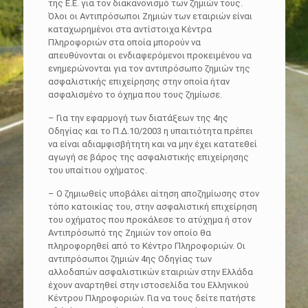
της Ε.Ε. για τον διακανονισμό των ζημιών τους.
Όλοι οι Aντιπρόσωποι Zημιών των εταιριών είναι
καταχωρημένοι στα αντίστοιχα Kέντρα
Πληροφοριών στα οποία μπορούν να
απευθύνονται οι ενδιαφερόμενοι προκειμένου να
ενημερώνονται για τον αντιπρόσωπο ζημιών της
ασφαλιστικής επιχείρησης στην οποία ήταν
ασφαλισμένο το όχημα που τους ζημίωσε.
– Για την εφαρμογή των διατάξεων της 4ης
Οδηγίας και το Π.Δ.10/2003 η υπαιτιότητα πρέπει
να είναι αδιαμφισβήτητη και να μην έχει κατατεθεί
αγωγή σε βάρος της ασφαλιστικής επιχείρησης
του υπαίτιου οχήματος.
– Ο ζημιωθείς υποβάλει αίτηση αποζημίωσης στον
τόπο κατοικίας του, στην ασφαλιστική επιχείρηση
του οχήματος που προκάλεσε το ατύχημα ή στον
Αντιπρόσωπό της Ζημιών τον οποίο θα
πληροφορηθεί από το Κέντρο Πληροφοριών. Οι
αντιπρόσωποι ζημιών 4ης Οδηγίας των
αλλοδαπών ασφαλιστικών εταιριών στην Ελλάδα
έχουν αναρτηθεί στην ιστοσελίδα του Ελληνικού
Κέντρου Πληροφοριών. Για να τους δείτε πατήστε